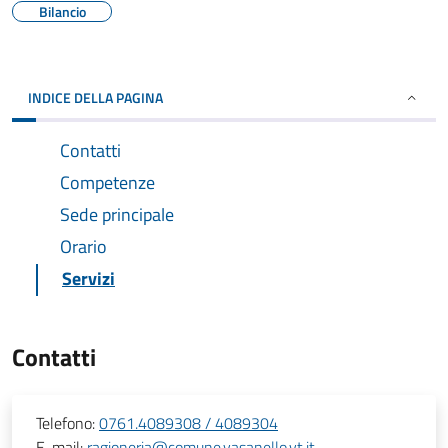
Bilancio
INDICE DELLA PAGINA
Contatti
Competenze
Sede principale
Orario
Servizi
Contatti
Telefono:
0761.4089308 / 4089304
E-mail:
ragioneria@comune.vasanello.vt.it