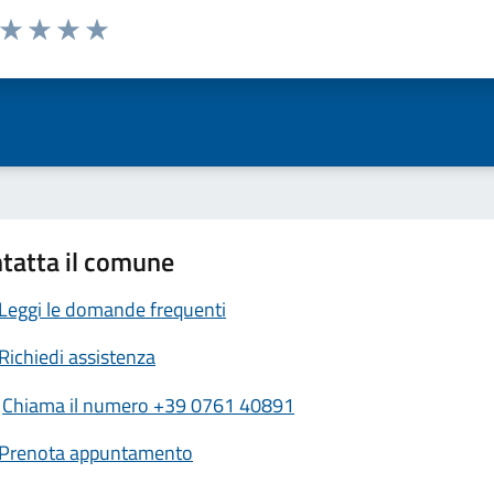
a da 1 a 5 stelle la pagina
ta 1 stelle su 5
Valuta 2 stelle su 5
Valuta 3 stelle su 5
Valuta 4 stelle su 5
Valuta 5 stelle su 5
tatta il comune
Leggi le domande frequenti
Richiedi assistenza
Chiama il numero +39 0761 40891
Prenota appuntamento