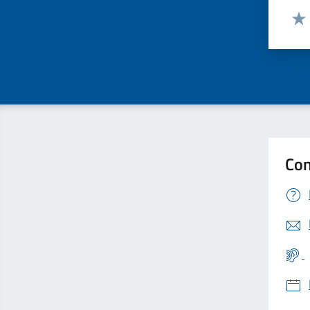
Valut
Valu
Con