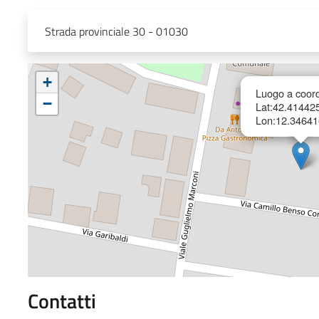
Strada provinciale 30 - 01030
+
Luogo a coord
−
Lat:42.41442
Lon:12.34641
Contatti