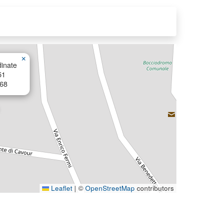
×
inate
51
68
Leaflet
|
©
OpenStreetMap
contributors