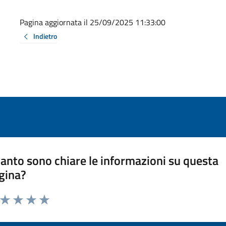
Pagina aggiornata il 25/09/2025 11:33:00
Indietro
anto sono chiare le informazioni su questa
gina?
a da 1 a 5 stelle la pagina
ta 1 stelle su 5
Valuta 2 stelle su 5
Valuta 3 stelle su 5
Valuta 4 stelle su 5
Valuta 5 stelle su 5