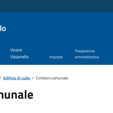
lo
Vivere
Trasparenza
Vasanello
Imposte
amministrativa
/
Edificio di culto
/
Cimitero comunale
munale