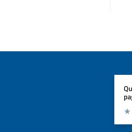
Qu
pa
Valut
Valu