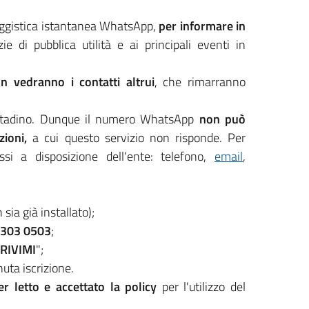
saggistica istantanea WhatsApp,
per informare in
zie di pubblica utilità e ai principali eventi in
non vedranno i contatti altrui
, che rimarranno
ittadino. Dunque il numero WhatsApp
non può
zioni,
a cui questo servizio non risponde. Per
ssi a disposizione dell'ente: telefono,
email
,
ia già installato);
 303 0503
;
CRIVIMI
";
uta iscrizione.
ver letto e accettato la policy
per l'utilizzo del