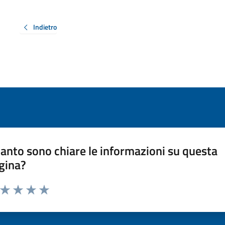
Indietro
anto sono chiare le informazioni su questa
gina?
a da 1 a 5 stelle la pagina
ta 1 stelle su 5
Valuta 2 stelle su 5
Valuta 3 stelle su 5
Valuta 4 stelle su 5
Valuta 5 stelle su 5