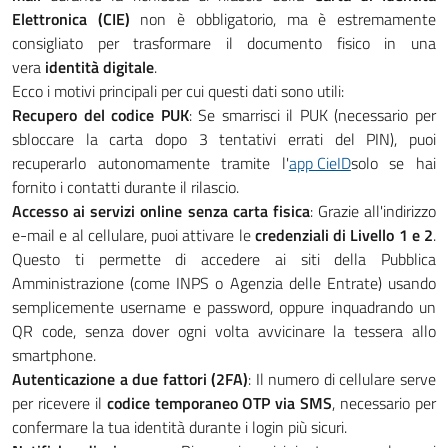
Elettronica (CIE)
non è obbligatorio, ma è estremamente
consigliato per trasformare il documento fisico in una
vera
identità digitale
.
Ecco i motivi principali per cui questi dati sono utili:
Recupero del codice PUK
: Se smarrisci il PUK (necessario per
sbloccare la carta dopo 3 tentativi errati del PIN), puoi
recuperarlo autonomamente tramite l'
app CieID
solo se hai
fornito i contatti durante il rilascio.
Accesso ai servizi online senza carta fisica
: Grazie all'indirizzo
e-mail e al cellulare, puoi attivare le
credenziali di Livello 1 e 2
.
Questo ti permette di accedere ai siti della Pubblica
Amministrazione (come INPS o Agenzia delle Entrate) usando
semplicemente username e password, oppure inquadrando un
QR code, senza dover ogni volta avvicinare la tessera allo
smartphone.
Autenticazione a due fattori (2FA)
: Il numero di cellulare serve
per ricevere il
codice temporaneo OTP via SMS
, necessario per
confermare la tua identità durante i login più sicuri.