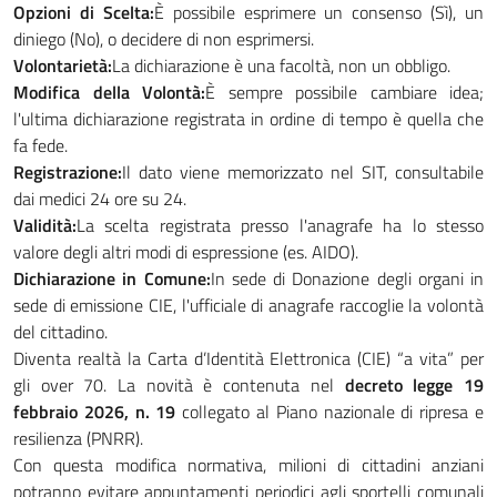
Opzioni di Scelta:
È possibile esprimere un consenso (Sì), un
diniego (No), o decidere di non esprimersi.
Volontarietà:
La dichiarazione è una facoltà, non un obbligo.
Modifica della Volontà:
È sempre possibile cambiare idea;
l'ultima dichiarazione registrata in ordine di tempo è quella che
fa fede.
Registrazione:
Il dato viene memorizzato nel SIT, consultabile
dai medici 24 ore su 24.
Validità:
La scelta registrata presso l'anagrafe ha lo stesso
valore degli altri modi di espressione (es. AIDO).
Dichiarazione in Comune:
In sede di Donazione degli organi in
sede di emissione CIE, l'ufficiale di anagrafe raccoglie la volontà
del cittadino.
Diventa realtà la Carta d’Identità Elettronica (CIE) “a vita” per
gli over 70. La novità è contenuta nel
decreto legge 19
febbraio 2026, n. 19
collegato al Piano nazionale di ripresa e
resilienza (PNRR).
Con questa modifica normativa, milioni di cittadini anziani
potranno evitare appuntamenti periodici agli sportelli comunali