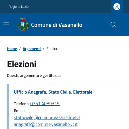
Regione Lazio
Comune di Vasanello
Home
/
Argomenti
/
Elezioni
Elezioni
Questo argomento è gestito da:
Ufficio Anagrafe, Stato Civile, Elettorale
0761.4089315
Telefono:
Email:
statocivile@comune.vasanello.vt.it;
anagrafe@comune.vasanello.vt.it