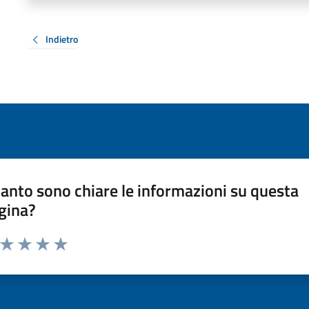
Indietro
anto sono chiare le informazioni su questa
gina?
a da 1 a 5 stelle la pagina
ta 1 stelle su 5
Valuta 2 stelle su 5
Valuta 3 stelle su 5
Valuta 4 stelle su 5
Valuta 5 stelle su 5