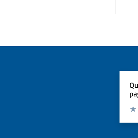
Qu
pa
Valut
Valu