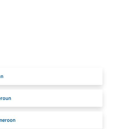
un
eroun
ameroon